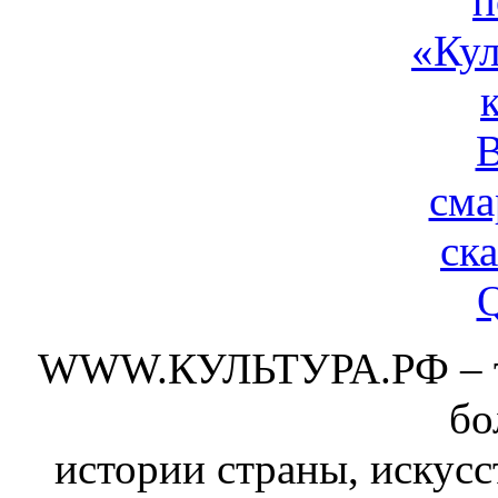
WWW.КУЛЬТУРА.РФ – тво
бо
истории страны, искусс