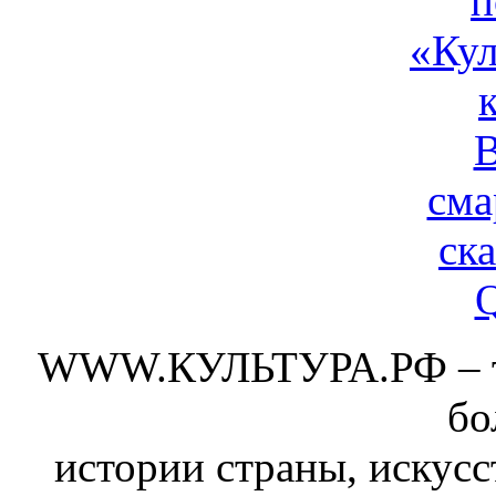
WWW.КУЛЬТУРА.РФ – тво
бо
истории страны, искусс