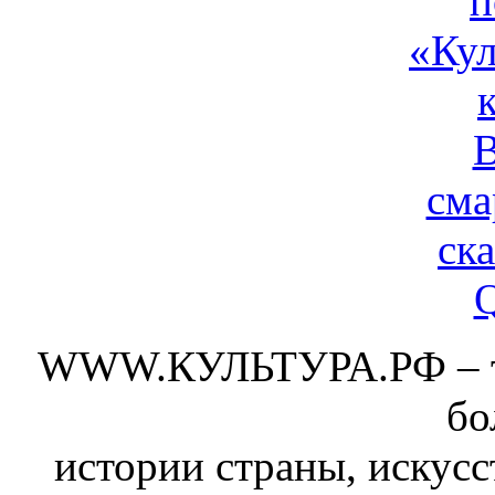
WWW.КУЛЬТУРА.РФ – тво
бо
истории страны, искусс