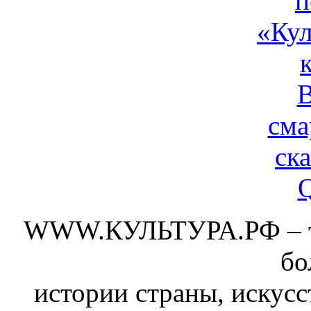
WWW.КУЛЬТУРА.РФ – тво
бо
истории страны, искусс