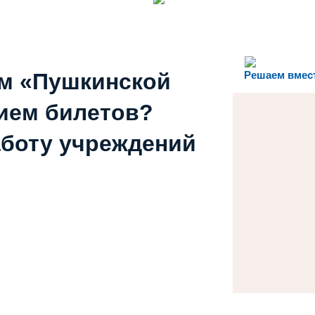
ем «Пушкинской
Решаем вмес
ием билетов?
аботу учреждений