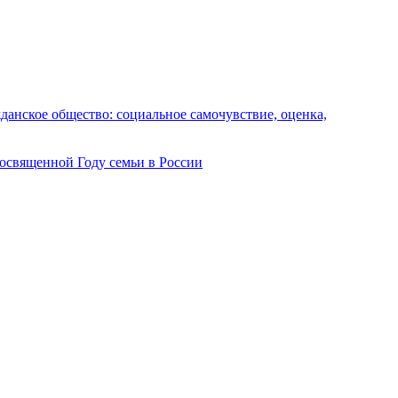
анское общество: социальное самочувствие, оценка,
посвященной Году семьи в России