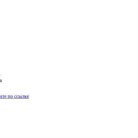
б
а
ите по ссылке