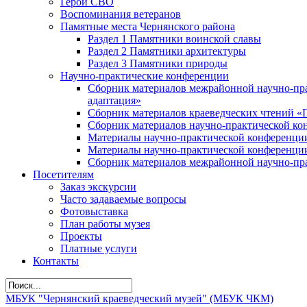
Герои СВО
Воспоминания ветеранов
Памятные места Чернянского района
Раздел 1 Памятники воинской славы
Раздел 2 Памятники архитектуры
Раздел 3 Памятники природы
Научно-практические конференции
Сборник материалов межрайонной научно-пра
адаптация»
Сборник материалов краеведческих чтений «
Сборник материалов научно-практической кон
Материалы научно-практической конференции
Материалы научно-практической конференции
Сборник материалов межрайонной научно-пра
Посетителям
Заказ экскурсии
Часто задаваемые вопросы
Фотовыставка
План работы музея
Проекты
Платные услуги
Контакты
МБУК "Чернянский краеведческий музей" (МБУК ЧКМ)