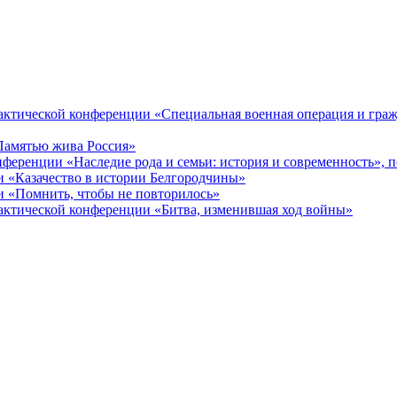
ктической конференции «Специальная военная операция и гражд
Памятью жива Россия»
ференции «Наследие рода и семьи: история и современность», 
 «Казачество в истории Белгородчины»
 «Помнить, чтобы не повторилось»
ктической конференции «Битва, изменившая ход войны»