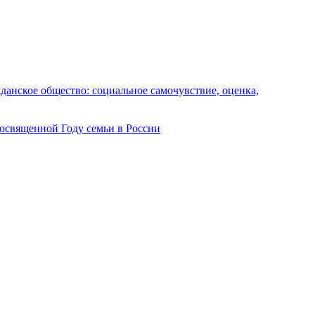
анское общество: социальное самочувствие, оценка,
посвященной Году семьи в России