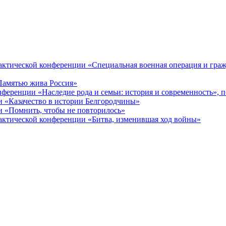
ктической конференции «Специальная военная операция и гражд
Памятью жива Россия»
ференции «Наследие рода и семьи: история и современность», 
 «Казачество в истории Белгородчины»
 «Помнить, чтобы не повторилось»
ктической конференции «Битва, изменившая ход войны»