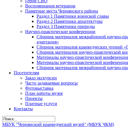
Герои СВО
Воспоминания ветеранов
Памятные места Чернянского района
Раздел 1 Памятники воинской славы
Раздел 2 Памятники архитектуры
Раздел 3 Памятники природы
Научно-практические конференции
Сборник материалов межрайонной научно-пра
адаптация»
Сборник материалов краеведческих чтений «
Сборник материалов научно-практической кон
Материалы научно-практической конференции
Материалы научно-практической конференции
Сборник материалов межрайонной научно-пра
Посетителям
Заказ экскурсии
Часто задаваемые вопросы
Фотовыставка
План работы музея
Проекты
Платные услуги
Контакты
МБУК "Чернянский краеведческий музей" (МБУК ЧКМ)