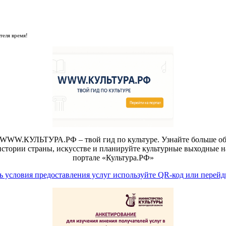
теля время!
WWW.КУЛЬТУРА.РФ – твой гид по культуре. Узнайте больше о
истории страны, искусстве и планируйте культурные выходные н
портале «Культура.РФ»
 условия предоставления услуг используйте QR-код или перейд