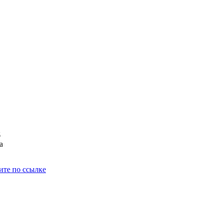
б
а
ите по ссылке