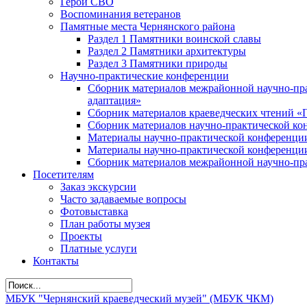
Герои СВО
Воспоминания ветеранов
Памятные места Чернянского района
Раздел 1 Памятники воинской славы
Раздел 2 Памятники архитектуры
Раздел 3 Памятники природы
Научно-практические конференции
Сборник материалов межрайонной научно-пра
адаптация»
Сборник материалов краеведческих чтений «
Сборник материалов научно-практической кон
Материалы научно-практической конференции
Материалы научно-практической конференции
Сборник материалов межрайонной научно-пра
Посетителям
Заказ экскурсии
Часто задаваемые вопросы
Фотовыставка
План работы музея
Проекты
Платные услуги
Контакты
МБУК "Чернянский краеведческий музей" (МБУК ЧКМ)