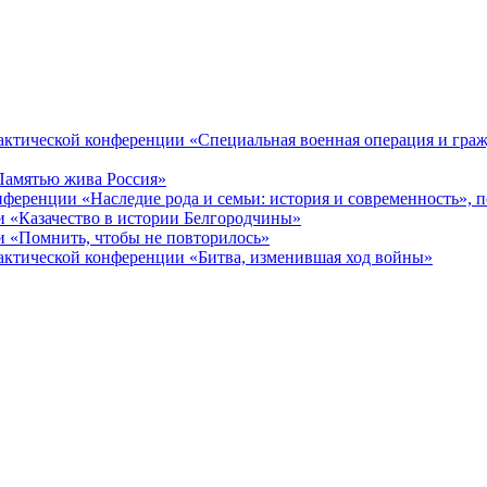
ктической конференции «Специальная военная операция и гражд
Памятью жива Россия»
ференции «Наследие рода и семьи: история и современность», 
 «Казачество в истории Белгородчины»
 «Помнить, чтобы не повторилось»
ктической конференции «Битва, изменившая ход войны»