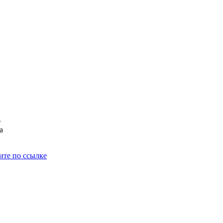
б
а
ите по ссылке