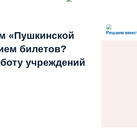
ем «Пушкинской
Решаем вмес
ием билетов?
аботу учреждений