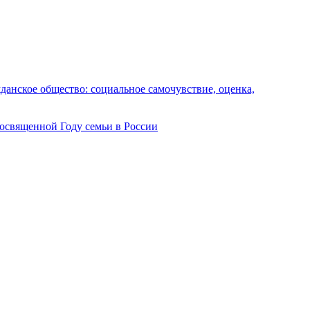
анское общество: социальное самочувствие, оценка,
посвященной Году семьи в России