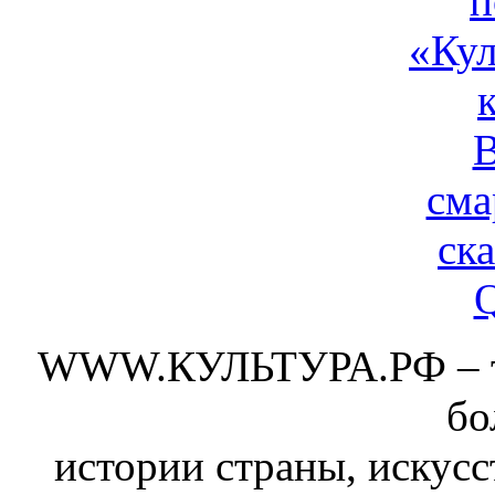
WWW.КУЛЬТУРА.РФ – тво
бо
истории страны, искусс