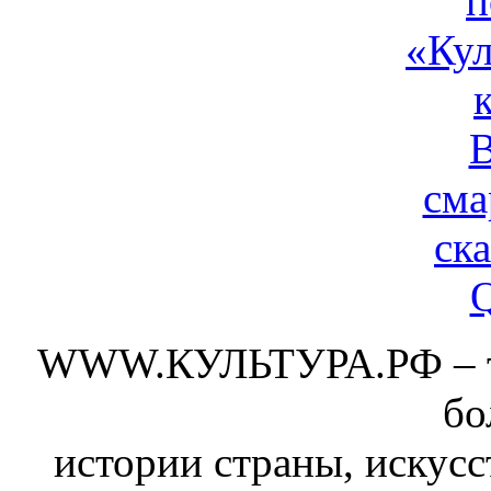
WWW.КУЛЬТУРА.РФ – тво
бо
истории страны, искусс