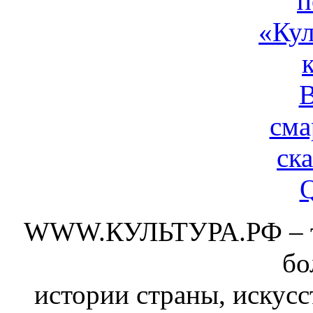
WWW.КУЛЬТУРА.РФ – тво
бо
истории страны, искусс