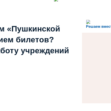
ем «Пушкинской
Решаем вмес
ием билетов?
аботу учреждений