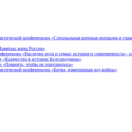
ктической конференции «Специальная военная операция и гражд
Памятью жива Россия»
ференции «Наследие рода и семьи: история и современность», 
 «Казачество в истории Белгородчины»
 «Помнить, чтобы не повторилось»
ктической конференции «Битва, изменившая ход войны»