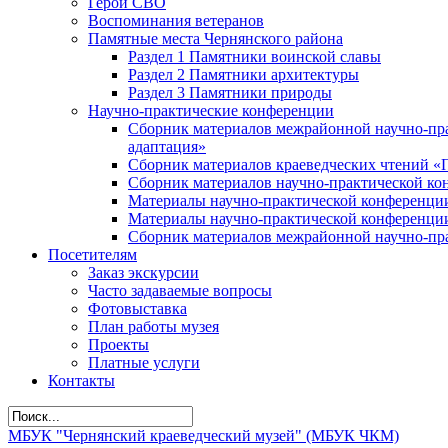
Герои СВО
Воспоминания ветеранов
Памятные места Чернянского района
Раздел 1 Памятники воинской славы
Раздел 2 Памятники архитектуры
Раздел 3 Памятники природы
Научно-практические конференции
Сборник материалов межрайонной научно-пра
адаптация»
Сборник материалов краеведческих чтений «
Сборник материалов научно-практической кон
Материалы научно-практической конференции
Материалы научно-практической конференции
Сборник материалов межрайонной научно-пра
Посетителям
Заказ экскурсии
Часто задаваемые вопросы
Фотовыставка
План работы музея
Проекты
Платные услуги
Контакты
МБУК "Чернянский краеведческий музей" (МБУК ЧКМ)