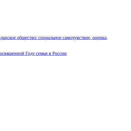
анское общество: социальное самочувствие, оценка,
посвященной Году семьи в России