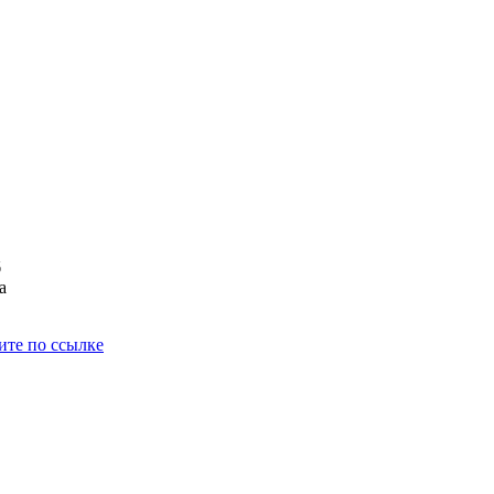
б
а
ите по ссылке