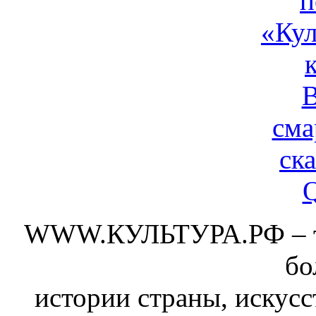
WWW.КУЛЬТУРА.РФ – тво
бо
истории страны, искусс